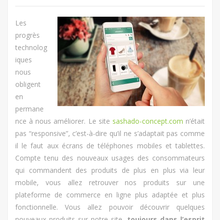
Les
progrès
technolog
iques
nous
obligent
en
permane
nce à nous améliorer. Le site
sashado-concept.com
n’était
pas “responsive”, c’est-à-dire qu’il ne s’adaptait pas comme
il le faut aux écrans de téléphones mobiles et tablettes.
Compte tenu des nouveaux usages des consommateurs
qui commandent des produits de plus en plus via leur
mobile, vous allez retrouver nos produits sur une
plateforme de commerce en ligne plus adaptée et plus
fonctionnelle. Vous allez pouvoir découvrir quelques
nouveaux produits sur notre site,
toujours dans l’esprit