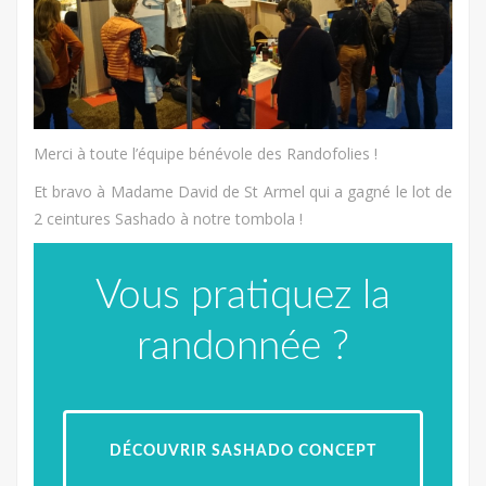
Merci à toute l’équipe bénévole des Randofolies !
Et bravo à Madame David de St Armel qui a gagné le lot de
2 ceintures Sashado à notre tombola !
Vous pratiquez la
randonnée ?
DÉCOUVRIR SASHADO CONCEPT